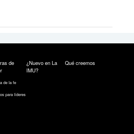
ras de
¿Nuevo en La
Qué creemos
r
IMU?
a de la fe
os para líderes