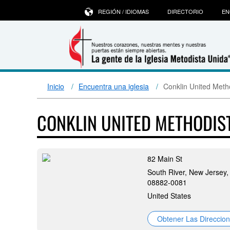
REGIÓN / IDIOMAS
DIRECTORIO
EN
Inicio
Encuentra una iglesia
Conklin United Meth
CONKLIN UNITED METHODI
82 Main St
South River, New Jersey,
08882-0081
United States
Obtener Las Direccio