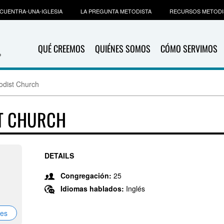
CUENTRA-UNA-IGLESIA
LA PREGUNTA METODISTA
RECURSOS METODI
QUÉ CREEMOS
QUIÉNES SOMOS
CÓMO SERVIMOS
odist Church
ST CHURCH
DETAILS
Congregación:
25
Idiomas hablados:
Inglés
nes