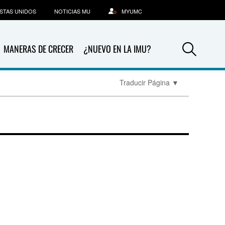
STAS UNIDOS
NOTICIAS MU
MYUMC
Sea
MANERAS DE CRECER
¿NUEVO EN LA IMU?
Traducir Página
▼