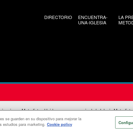
DIRECTORIO
ENCUENTRA-
LA PR
UNA-IGLESIA
METOD
icaciones Metodistas Unidas es una agencia de la Iglesia Metodista
ies se guarden en su dispositivo para mejorar la
026
Comunicaciones Metodistas Unidas. Reservados todos los dere
Configu
os estudios para marketing.
Cookie policy