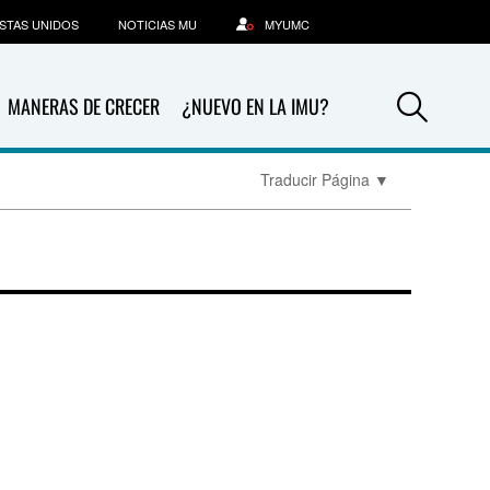
STAS UNIDOS
NOTICIAS MU
MYUMC
Sea
MANERAS DE CRECER
¿NUEVO EN LA IMU?
Traducir Página
▼