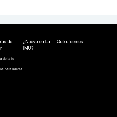
ras de
¿Nuevo en La
Qué creemos
r
IMU?
a de la fe
os para líderes