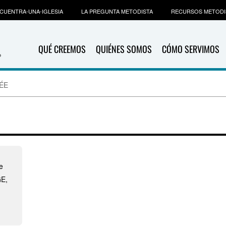
CUENTRA-UNA-IGLESIA
LA PREGUNTA METODISTA
RECURSOS METODI
QUÉ CREEMOS
QUIÉNES SOMOS
CÓMO SERVIMOS
LÉE
e
GE,