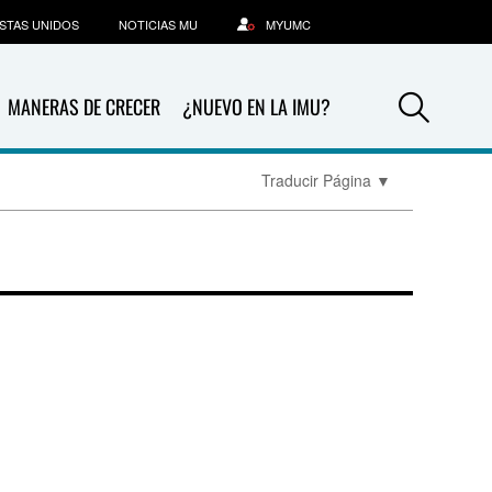
STAS UNIDOS
NOTICIAS MU
MYUMC
Sea
MANERAS DE CRECER
¿NUEVO EN LA IMU?
Traducir Página
▼