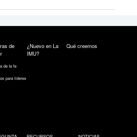
ras de
¿Nuevo en La
Qué creemos
r
IMU?
a de la fe
os para líderes
EGUNTA
RECURSOS
NOTICIAS