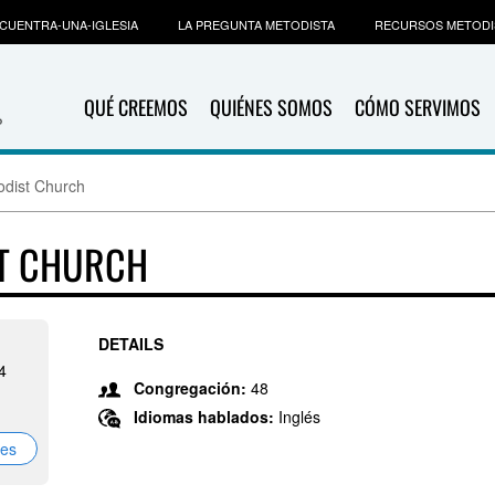
CUENTRA-UNA-IGLESIA
LA PREGUNTA METODISTA
RECURSOS METODI
QUÉ CREEMOS
QUIÉNES SOMOS
CÓMO SERVIMOS
odist Church
ST CHURCH
DETAILS
4
Congregación:
48
Idiomas hablados:
Inglés
nes