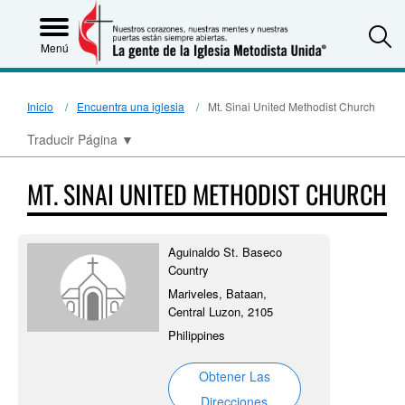
S
Menú
Inicio
Encuentra una iglesia
Mt. Sinai United Methodist Church
Traducir Página
▼
MT. SINAI UNITED METHODIST CHURCH
Aguinaldo St. Baseco
Country
Mariveles, Bataan,
Central Luzon, 2105
Philippines
Obtener Las
Direcciones