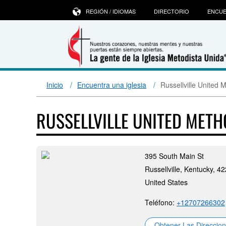
REGIÓN / IDIOMAS
DIRECTORIO
ENCUE
Inicio
Encuentra una iglesia
Russellville United 
RUSSELLVILLE UNITED METH
395 South Main St
Russellville, Kentucky, 4
United States
Teléfono:
+12707266302
Obtener Las Direccio