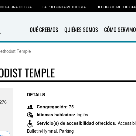
NTRA-UNA-IGLESIA
LA PREGUNTA METODISTA
RECURSOS METODISTA
QUÉ CREEMOS
QUIÉNES SOMOS
CÓMO SERVIMO
Methodist Temple
ODIST TEMPLE
DETAILS
2276
Congregación:
75
Idiomas hablados:
Inglés
Servicio(s) de accesibilidad ofrecidos:
Accessibl
Bulletin/Hymnal, Parking
nes