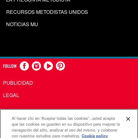
RECURSOS METODISTAS UNIDOS
NOTICIAS MU
FOLLOW
PUBLICIDAD
LEGAL
Al hacer clic en “Aceptar todas las cookies”, usted acepta
Comunicaciones Metodistas Unidas es una agencia de la
que las cookies se guarden en su dispositivo para mejorar la
navegación del sitio, analizar el uso del mismo, y colaborar
Iglesia Metodista Unida
con nuestros estudios para marketing.
Cookie policy