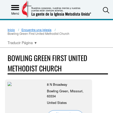
S
Menú
Inicio
Encuentra una iglesia
Bowling Green First United Methodist Church
Traducir Página
▼
BOWLING GREEN FIRST UNITED
METHODIST CHURCH
8 N Broadway
Bowling Green, Missouri,
63334
United States