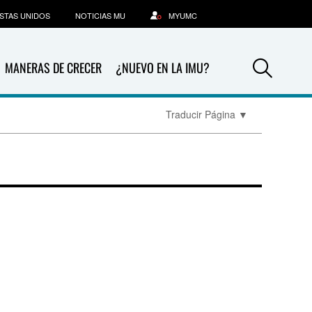
STAS UNIDOS
NOTICIAS MU
MYUMC
Sea
MANERAS DE CRECER
¿NUEVO EN LA IMU?
Traducir Página
▼