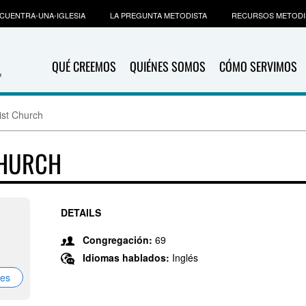
CUENTRA-UNA-IGLESIA
LA PREGUNTA METODISTA
RECURSOS METODI
QUÉ CREEMOS
QUIÉNES SOMOS
CÓMO SERVIMOS
ist Church
CHURCH
DETAILS
Congregación:
69
Idiomas hablados:
Inglés
nes