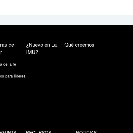
ras de
¿Nuevo en La
Qué creemos
r
IMU?
a de la fe
os para líderes
EGUNTA
RECURSOS
NOTICIAS