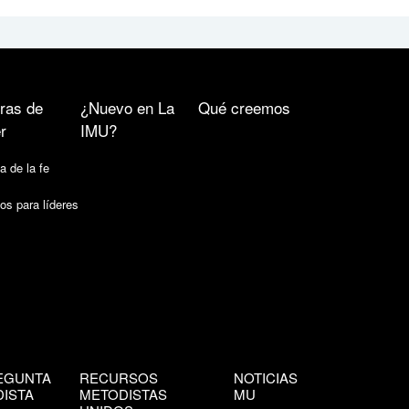
ras de
¿Nuevo en La
Qué creemos
r
IMU?
a de la fe
os para líderes
EGUNTA
RECURSOS
NOTICIAS
ISTA
METODISTAS
MU