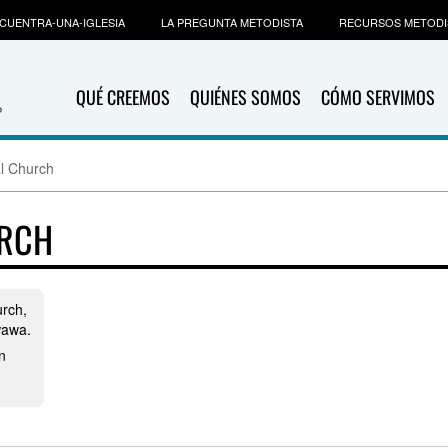
CUENTRA-UNA-IGLESIA
LA PREGUNTA METODISTA
RECURSOS METODI
QUÉ CREEMOS
QUIÉNES SOMOS
CÓMO SERVIMOS
l Church
URCH
rch,
wawa.
n