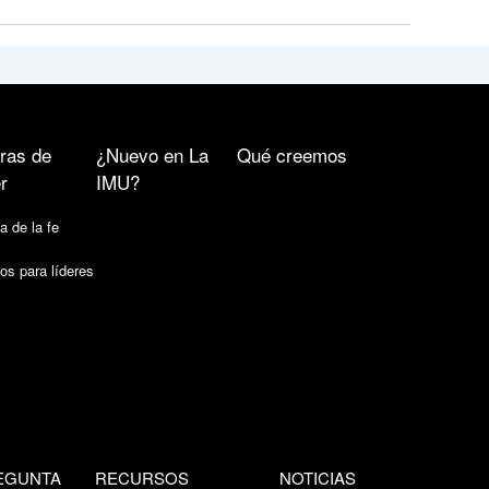
ras de
¿Nuevo en La
Qué creemos
r
IMU?
a de la fe
os para líderes
EGUNTA
RECURSOS
NOTICIAS