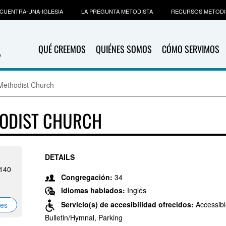
CUENTRA-UNA-IGLESIA
LA PREGUNTA METODISTA
RECURSOS METODI
QUÉ CREEMOS
QUIÉNES SOMOS
CÓMO SERVIMOS
Methodist Church
HODIST CHURCH
DETAILS
3140
Congregación:
34
Idiomas hablados:
Inglés
Servicio(s) de accesibilidad ofrecidos:
Accessibl
nes
Bulletin/Hymnal, Parking