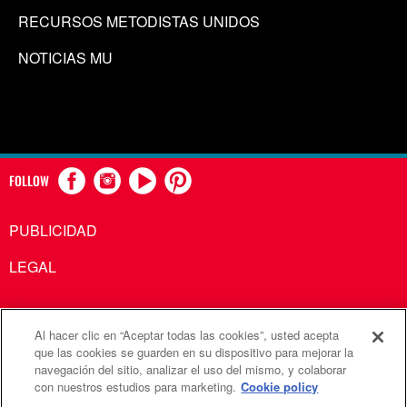
RECURSOS METODISTAS UNIDOS
NOTICIAS MU
FOLLOW
PUBLICIDAD
LEGAL
Al hacer clic en “Aceptar todas las cookies”, usted acepta
Comunicaciones Metodistas Unidas es una agencia de la
que las cookies se guarden en su dispositivo para mejorar la
navegación del sitio, analizar el uso del mismo, y colaborar
Iglesia Metodista Unida
con nuestros estudios para marketing.
Cookie policy
©2026
Comunicaciones Metodistas Unidas. Reservados