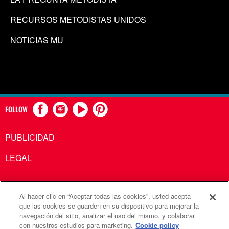
RECURSOS METODISTAS UNIDOS
NOTICIAS MU
FOLLOW
PUBLICIDAD
LEGAL
Al hacer clic en “Aceptar todas las cookies”, usted acepta
Comunicaciones Metodistas Unidas es una agencia de la
que las cookies se guarden en su dispositivo para mejorar la
navegación del sitio, analizar el uso del mismo, y colaborar
Iglesia Metodista Unida
con nuestros estudios para marketing.
Cookie policy