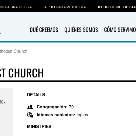
NTRA-UNA-IGLESIA
LA PREGUNTA METODISTA
RECURSOS METODISTA
QUÉ CREEMOS
QUIÉNES SOMOS
CÓMO SERVIMO
thodist Church
ST CHURCH
DETAILS
50-
Congregación:
70
Idiomas hablados:
Inglés
MINISTRIES