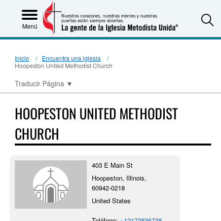
S
Menú
Inicio
Encuentra una iglesia
Hoopeston United Methodist Church
Traducir Página
▼
HOOPESTON UNITED METHODIST
CHURCH
403 E Main St
Hoopeston, Illinois,
60942-0218
United States
Teléfono:
+12172836738