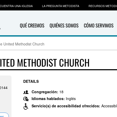
CUENTRA-UNA-IGLESIA
LA PREGUNTA METODISTA
RECURSOS METODI
QUÉ CREEMOS
QUIÉNES SOMOS
CÓMO SERVIMOS
e United Methodist Church
ITED METHODIST CHURCH
DETAILS
-0144
Congregación:
18
Idiomas hablados:
Inglés
Servicio(s) de accesibilidad ofrecidos:
Accessibl
nes