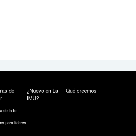
ras de
¿Nuevo en La
Qué creemos
r
IMU?
a de la fe
os para líderes