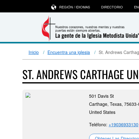
REGIÓN / IDIOMAS
DIRECTORIO
EN
Inicio
Encuentra una iglesia
St. Andrews Carthag
ST. ANDREWS CARTHAGE UN
501 Davis St
Carthage, Texas, 75633
United States
Teléfono:
+19036933130
Obtener Las Direccio