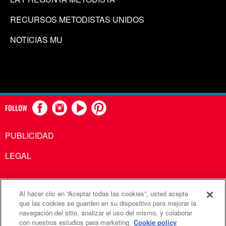
RECURSOS METODISTAS UNIDOS
NOTICIAS MU
FOLLOW
PUBLICIDAD
LEGAL
Al hacer clic en “Aceptar todas las cookies”, usted acepta
Comunicaciones Metodistas Unidas es una agencia de la
que las cookies se guarden en su dispositivo para mejorar la
navegación del sitio, analizar el uso del mismo, y colaborar
Iglesia Metodista Unida
con nuestros estudios para marketing.
Cookie policy