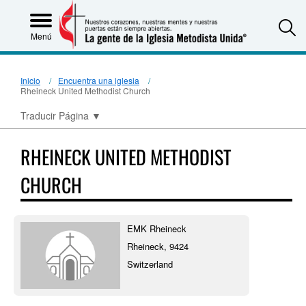
S
Menú
Inicio
Encuentra una iglesia
Rheineck United Methodist Church
Traducir Página
▼
RHEINECK UNITED METHODIST
CHURCH
EMK Rheineck
Rheineck, 9424
Switzerland