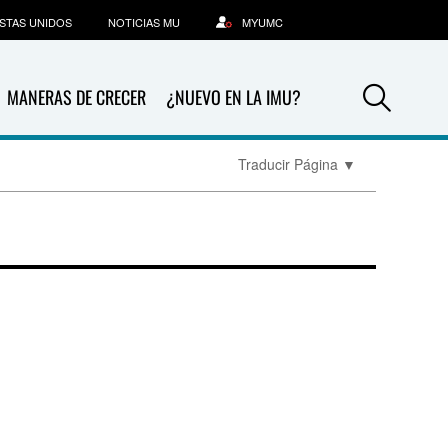
STAS UNIDOS
NOTICIAS MU
MYUMC
Sea
MANERAS DE CRECER
¿NUEVO EN LA IMU?
Traducir Página
▼