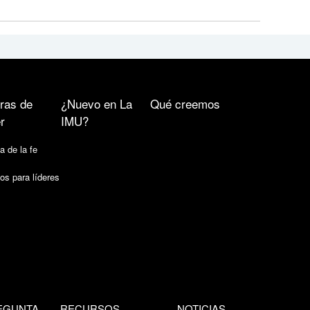
ras de
¿Nuevo en La
Qué creemos
r
IMU?
a de la fe
os para líderes
EGUNTA
RECURSOS
NOTICIAS