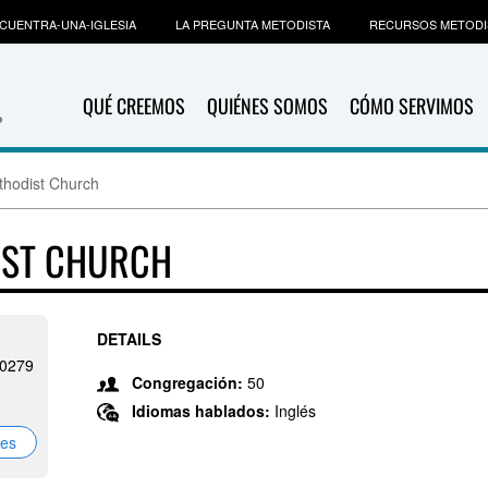
CUENTRA-UNA-IGLESIA
LA PREGUNTA METODISTA
RECURSOS METODI
QUÉ CREEMOS
QUIÉNES SOMOS
CÓMO SERVIMOS
thodist Church
IST CHURCH
DETAILS
7-0279
Congregación:
50
Idiomas hablados:
Inglés
nes