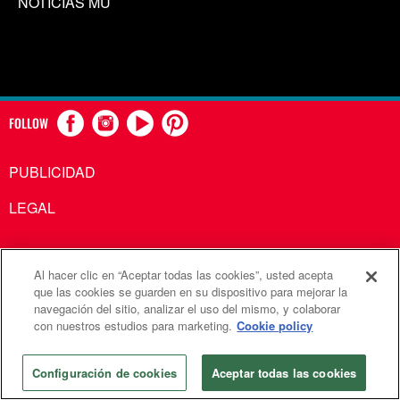
NOTICIAS MU
FOLLOW
PUBLICIDAD
LEGAL
Al hacer clic en “Aceptar todas las cookies”, usted acepta
Comunicaciones Metodistas Unidas es una agencia de la
que las cookies se guarden en su dispositivo para mejorar la
navegación del sitio, analizar el uso del mismo, y colaborar
Iglesia Metodista Unida
con nuestros estudios para marketing.
Cookie policy
©2026
Comunicaciones Metodistas Unidas. Reservados
todos los derechos
Configuración de cookies
Aceptar todas las cookies