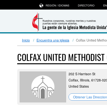
REGIÓN / IDIOMAS
DIRECTORIO
EN
Inicio
Encuentra una iglesia
Colfax United Metho
COLFAX UNITED METHODIS
202 S Harrison St
Colfax, Illinois, 61728-02
United States
Obtener Las Direccio