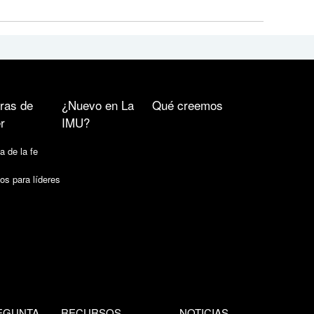
ras de
¿Nuevo en La
Qué creemos
r
IMU?
a de la fe
os para líderes
EGUNTA
RECURSOS
NOTICIAS