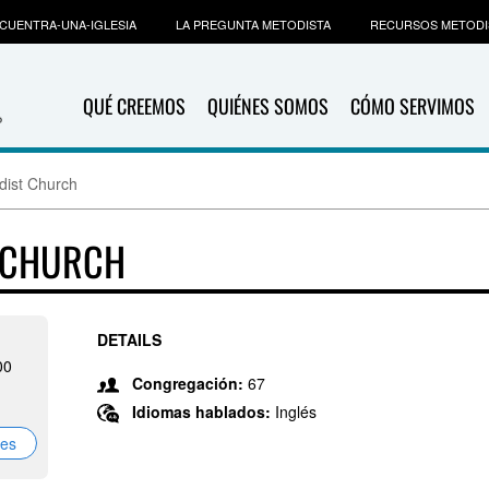
CUENTRA-UNA-IGLESIA
LA PREGUNTA METODISTA
RECURSOS METODI
QUÉ CREEMOS
QUIÉNES SOMOS
CÓMO SERVIMOS
dist Church
T CHURCH
DETAILS
00
Congregación:
67
Idiomas hablados:
Inglés
nes