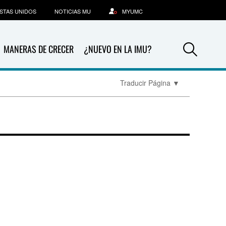
STAS UNIDOS
NOTICIAS MU
MYUMC
Sea
MANERAS DE CRECER
¿NUEVO EN LA IMU?
Traducir Página
▼