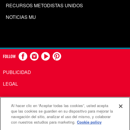
RECURSOS METODISTAS UNIDOS
NOTICIAS MU
FOLLOW
PUBLICIDAD
LEGAL
Al hacer clic en “Aceptar todas las cookies”, usted acepta
Comunicaciones Metodistas Unidas es una agencia de la
que las cookies se guarden en su dispositivo para mejorar la
navegación del sitio, analizar el uso del mismo, y colaborar
Iglesia Metodista Unida
con nuestros estudios para marketing.
Cookie policy
©2026
Comunicaciones Metodistas Unidas. Reservados