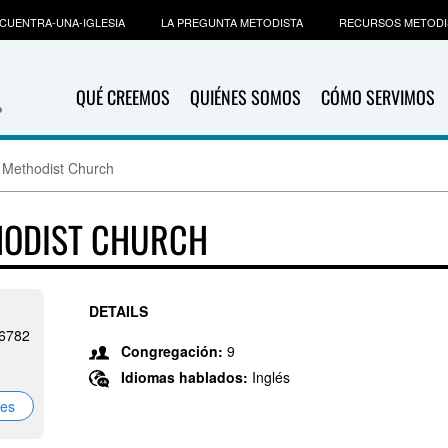
CUENTRA-UNA-IGLESIA
LA PREGUNTA METODISTA
RECURSOS METODI
QUÉ CREEMOS
QUIÉNES SOMOS
CÓMO SERVIMOS
 Methodist Church
HODIST CHURCH
DETAILS
36782
Congregación:
9
Idiomas hablados:
Inglés
nes