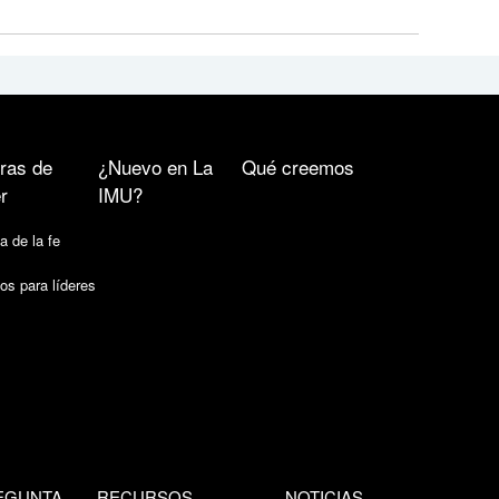
ras de
¿Nuevo en La
Qué creemos
r
IMU?
a de la fe
os para líderes
EGUNTA
RECURSOS
NOTICIAS