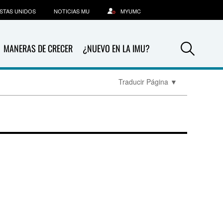
STAS UNIDOS
NOTICIAS MU
MYUMC
Sea
MANERAS DE CRECER
¿NUEVO EN LA IMU?
Traducir Página
▼