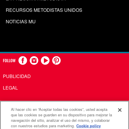
RECURSOS METODISTAS UNIDOS
NOTICIAS MU
FOLLOW
PUBLICIDAD
LEGAL
Al hacer clic en “Aceptar todas las cookies”, usted acepta
Comunicaciones Metodistas Unidas es una agencia de la
que las cookies se guarden en su dispositivo para mejorar la
navegación del sitio, analizar el uso del mismo, y colaborar
Iglesia Metodista Unida
con nuestros estudios para marketing.
Cookie policy