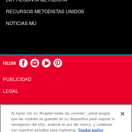
RECURSOS METODISTAS UNIDOS
NOTICIAS MU
FOLLOW
PUBLICIDAD
LEGAL
Al hacer clic en “Aceptar todas las cookies”, usted acepta
Comunicaciones Metodistas Unidas es una agencia de la
que las cookies se guarden en su dispositivo para mejorar la
navegación del sitio, analizar el uso del mismo, y colaborar
Iglesia Metodista Unida
con nuestros estudios para marketing.
Cookie policy