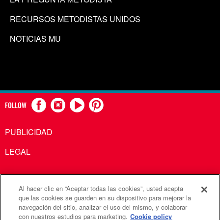
RECURSOS METODISTAS UNIDOS
NOTICIAS MU
FOLLOW
PUBLICIDAD
LEGAL
Al hacer clic en “Aceptar todas las cookies”, usted acepta
Comunicaciones Metodistas Unidas es una agencia de la
que las cookies se guarden en su dispositivo para mejorar la
navegación del sitio, analizar el uso del mismo, y colaborar
Iglesia Metodista Unida
con nuestros estudios para marketing.
Cookie policy