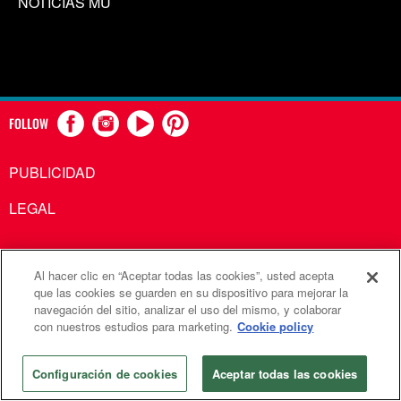
NOTICIAS MU
FOLLOW
PUBLICIDAD
LEGAL
Al hacer clic en “Aceptar todas las cookies”, usted acepta
Comunicaciones Metodistas Unidas es una agencia de la
que las cookies se guarden en su dispositivo para mejorar la
navegación del sitio, analizar el uso del mismo, y colaborar
Iglesia Metodista Unida
con nuestros estudios para marketing.
Cookie policy
©2026
Comunicaciones Metodistas Unidas. Reservados
todos los derechos
Configuración de cookies
Aceptar todas las cookies