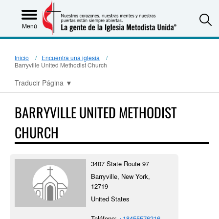
S
Menú
Inicio
Encuentra una iglesia
Barryville United Methodist Church
Traducir Página
▼
BARRYVILLE UNITED METHODIST
CHURCH
3407 State Route 97
Barryville, New York,
12719
United States
Teléfono:
+18455576216