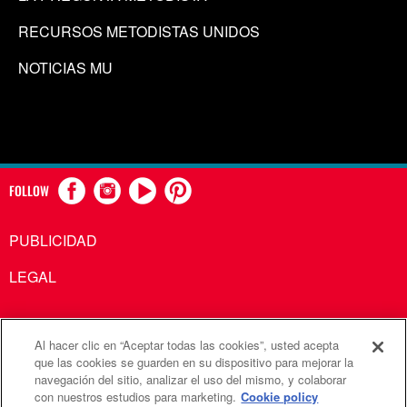
RECURSOS METODISTAS UNIDOS
NOTICIAS MU
FOLLOW
PUBLICIDAD
LEGAL
Al hacer clic en “Aceptar todas las cookies”, usted acepta
Comunicaciones Metodistas Unidas es una agencia de la
que las cookies se guarden en su dispositivo para mejorar la
navegación del sitio, analizar el uso del mismo, y colaborar
Iglesia Metodista Unida
con nuestros estudios para marketing.
Cookie policy