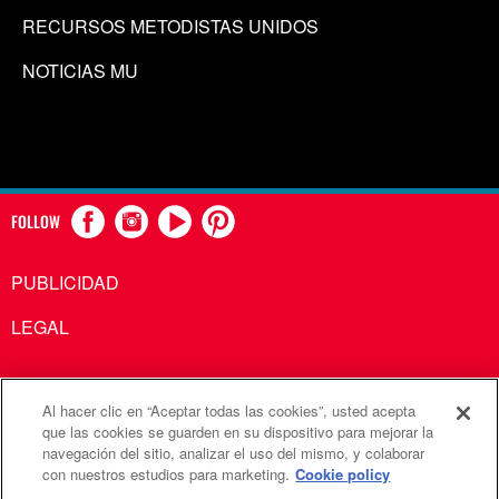
RECURSOS METODISTAS UNIDOS
NOTICIAS MU
FOLLOW
PUBLICIDAD
LEGAL
Al hacer clic en “Aceptar todas las cookies”, usted acepta
Comunicaciones Metodistas Unidas es una agencia de la
que las cookies se guarden en su dispositivo para mejorar la
navegación del sitio, analizar el uso del mismo, y colaborar
Iglesia Metodista Unida
con nuestros estudios para marketing.
Cookie policy
©2026
Comunicaciones Metodistas Unidas. Reservados