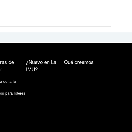
ras de
¿Nuevo en La
Qué creemos
r
IMU?
a de la fe
os para líderes