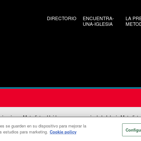
DIRECTORIO
ENCUENTRA-
LA PR
UNA-IGLESIA
METOD
icaciones Metodistas Unidas es una agencia de la Iglesia Metodista
ies se guarden en su dispositivo para mejorar la
026
Comunicaciones Metodistas Unidas. Reservados todos los dere
Configu
os estudios para marketing.
Cookie policy