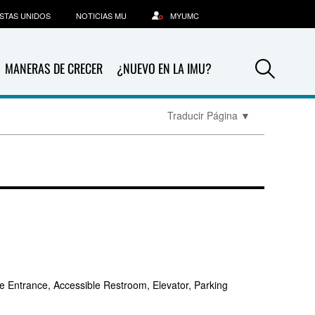
STAS UNIDOS
NOTICIAS MU
MYUMC
Sea
MANERAS DE CRECER
¿NUEVO EN LA IMU?
Traducir Página
▼
e Entrance, Accessible Restroom, Elevator, Parking