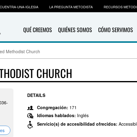
CUENTRA-UNA-IGLESIA
LA PREGUNTA METODISTA
RECURSOS METODI
QUÉ CREEMOS
QUIÉNES SOMOS
CÓMO SERVIMOS
ted Methodist Church
ETHODIST CHURCH
DETAILS
036-
Congregación:
171
Idiomas hablados:
Inglés
Servicio(s) de accesibilidad ofrecidos:
Accessibl
nes