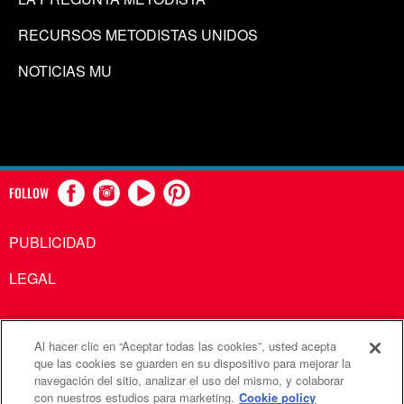
RECURSOS METODISTAS UNIDOS
NOTICIAS MU
FOLLOW
PUBLICIDAD
LEGAL
Al hacer clic en “Aceptar todas las cookies”, usted acepta
Comunicaciones Metodistas Unidas es una agencia de la
que las cookies se guarden en su dispositivo para mejorar la
navegación del sitio, analizar el uso del mismo, y colaborar
Iglesia Metodista Unida
con nuestros estudios para marketing.
Cookie policy