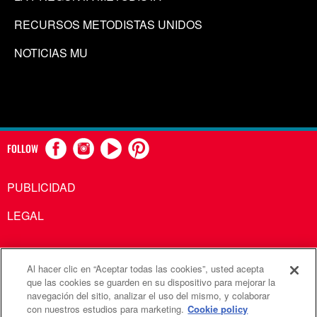
RECURSOS METODISTAS UNIDOS
NOTICIAS MU
FOLLOW
PUBLICIDAD
LEGAL
Al hacer clic en “Aceptar todas las cookies”, usted acepta
Comunicaciones Metodistas Unidas es una agencia de la
que las cookies se guarden en su dispositivo para mejorar la
navegación del sitio, analizar el uso del mismo, y colaborar
Iglesia Metodista Unida
con nuestros estudios para marketing.
Cookie policy