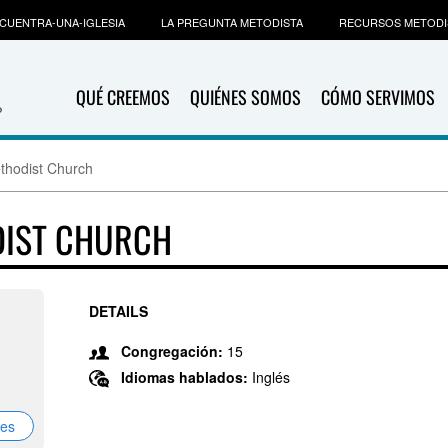
CUENTRA-UNA-IGLESIA
LA PREGUNTA METODISTA
RECURSOS METODI
QUÉ CREEMOS
QUIÉNES SOMOS
CÓMO SERVIMOS
thodist Church
DIST CHURCH
DETAILS
Congregación:
15
Idiomas hablados:
Inglés
nes