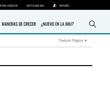
STAS UNIDOS
NOTICIAS MU
MYUMC
Sea
MANERAS DE CRECER
¿NUEVO EN LA IMU?
Traducir Página
▼