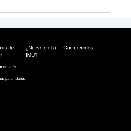
ras de
¿Nuevo en La
Qué creemos
r
IMU?
a de la fe
os para líderes