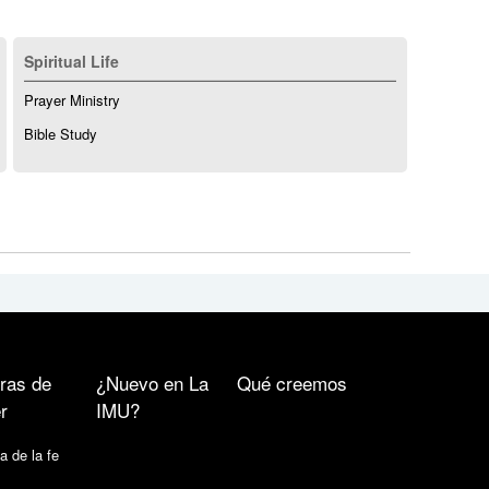
Spiritual Life
Prayer Ministry
Bible Study
ras de
¿Nuevo en La
Qué creemos
r
IMU?
a de la fe