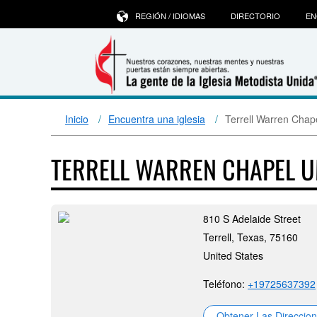
REGIÓN / IDIOMAS
DIRECTORIO
EN
Inicio
Encuentra una iglesia
Terrell Warren Cha
TERRELL WARREN CHAPEL 
810 S Adelaide Street
Terrell, Texas, 75160
United States
Teléfono:
+19725637392
Obtener Las Direccio