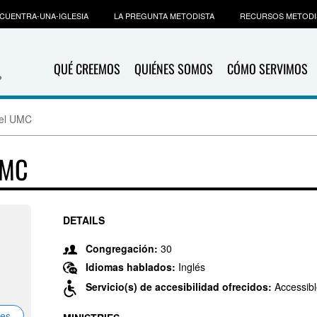
CUENTRA-UNA-IGLESIA
LA PREGUNTA METODISTA
RECURSOS METODI
QUÉ CREEMOS
QUIÉNES SOMOS
CÓMO SERVIMOS
pel UMC
UMC
DETAILS
Congregación:
30
Idiomas hablados:
Inglés
Servicio(s) de accesibilidad ofrecidos:
Accessibl
nes