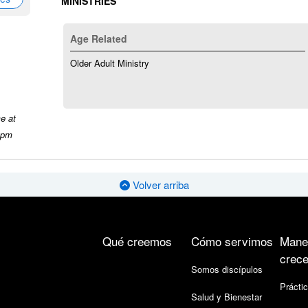
MINISTRIES
Age Related
Older Adult Ministry
ce at
 pm
Volver arriba
Qué creemos
Cómo servimos
Mane
crece
Somos discípulos
Práctic
Salud y Bienestar