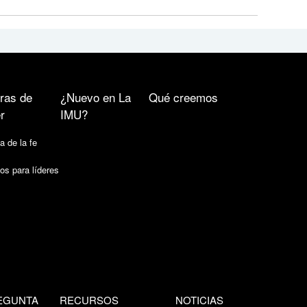
ras de
¿Nuevo en La
Qué creemos
r
IMU?
a de la fe
os para líderes
EGUNTA
RECURSOS
NOTICIAS