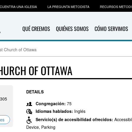
CUENTRA-UNA-IGLESIA
LA PREGUNTA METODISTA
RECURSOS METODI
QUÉ CREEMOS
QUIÉNES SOMOS
CÓMO SERVIMOS
ist Church of Ottawa
CHURCH OF OTTAWA
DETAILS
2305
Congregación:
75
Idiomas hablados:
Inglés
Servicio(s) de accesibilidad ofrecidos:
Accessibl
nes
Device, Parking