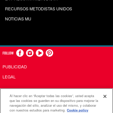
RECURSOS METODISTAS UNIDOS
NOTICIAS MU
FOLLOW
PUBLICIDAD
LEGAL
Al hacer clic en “Aceptar todas las cookies”, usted acepta
Comunicaciones Metodistas Unidas es una agencia de la
que las cookies se guarden en su dispositivo para mejorar la
navegación del sitio, analizar el uso del mismo, y colaborar
Iglesia Metodista Unida
con nuestros estudios para marketing.
Cookie policy