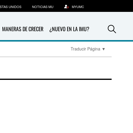
STAS UNIDOS
NOTICIAS MU
MYUMC
Sea
MANERAS DE CRECER
¿NUEVO EN LA IMU?
Traducir Página
▼