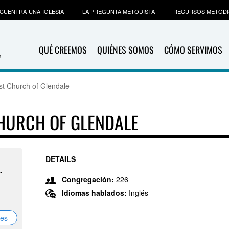
CUENTRA-UNA-IGLESIA
LA PREGUNTA METODISTA
RECURSOS METODI
QUÉ CREEMOS
QUIÉNES SOMOS
CÓMO SERVIMOS
st Church of Glendale
CHURCH OF GLENDALE
DETAILS
-
Congregación:
226
Idiomas hablados:
Inglés
nes