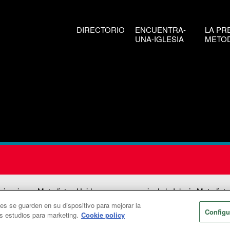
DIRECTORIO
ENCUENTRA-
LA PR
UNA-IGLESIA
METOD
icaciones Metodistas Unidas es una agencia de la Iglesia Metodista
ies se guarden en su dispositivo para mejorar la
026
Comunicaciones Metodistas Unidas. Reservados todos los dere
Configu
os estudios para marketing.
Cookie policy