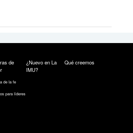
ras de
¿Nuevo en La
Qué creemos
r
IMU?
a de la fe
os para líderes