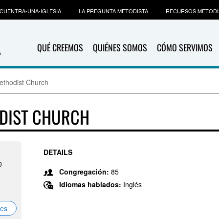
CUENTRA-UNA-IGLESIA
LA PREGUNTA METODISTA
RECURSOS METODI
QUÉ CREEMOS
QUIÉNES SOMOS
CÓMO SERVIMOS
ethodist Church
ODIST CHURCH
DETAILS
0-
Congregación:
85
Idiomas hablados:
Inglés
nes