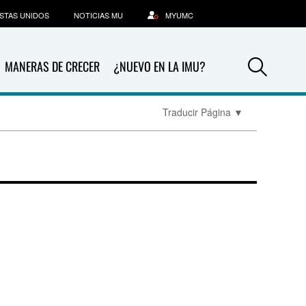
STAS UNIDOS
NOTICIAS MU
MYUMC
Sea
MANERAS DE CRECER
¿NUEVO EN LA IMU?
Traducir Página
▼