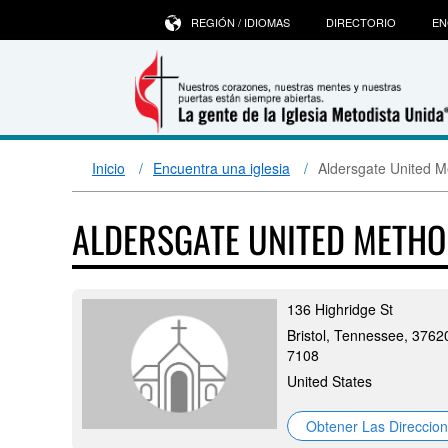
REGIÓN / IDIOMAS
DIRECTORIO
EN
Inicio
Encuentra una iglesia
Aldersgate United M
ALDERSGATE UNITED METH
136 Highridge St
Bristol, Tennessee, 3762
7108
United States
Obtener Las Direccio