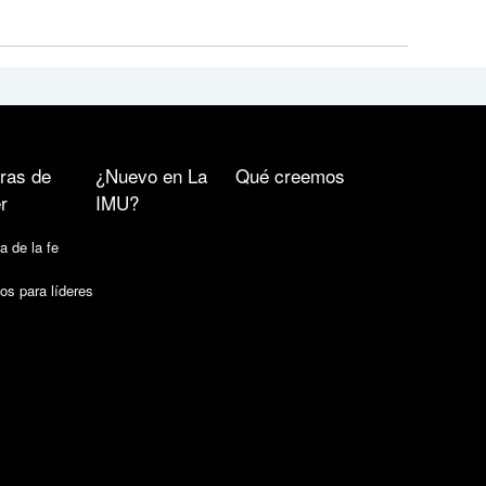
ras de
¿Nuevo en La
Qué creemos
r
IMU?
a de la fe
os para líderes