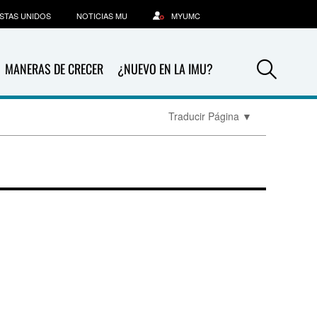
STAS UNIDOS
NOTICIAS MU
MYUMC
Sea
MANERAS DE CRECER
¿NUEVO EN LA IMU?
Traducir Página
▼