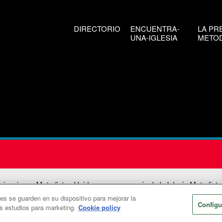
DIRECTORIO
ENCUENTRA-
LA PR
UNA-IGLESIA
METOD
icaciones Metodistas Unidas es una agencia de la Iglesia Metodista
ies se guarden en su dispositivo para mejorar la
026
Comunicaciones Metodistas Unidas. Reservados todos los dere
Configu
os estudios para marketing.
Cookie policy