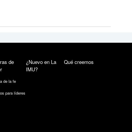
ras de
¿Nuevo en La
Qué creemos
r
IMU?
a de la fe
os para líderes