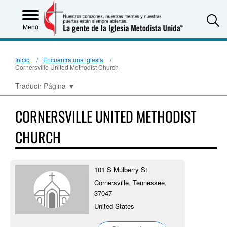
S
Menú
Inicio
Encuentra una iglesia
Cornersville United Methodist Church
Traducir Página
▼
CORNERSVILLE UNITED METHODIST
CHURCH
101 S Mulberry St
Cornersville, Tennessee,
37047
United States