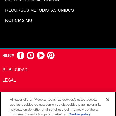
RECURSOS METODISTAS UNIDOS
NOTICIAS MU
FOLLOW
PUBLICIDAD
LEGAL
Al hacer clic en “Aceptar todas las cookies”, usted acepta
Comunicaciones Metodistas Unidas es una agencia de la
que las cookies se guarden en su dispositivo para mejorar la
navegación del sitio, analizar el uso del mismo, y colaborar
Iglesia Metodista Unida
con nuestros estudios para marketing.
Cookie policy