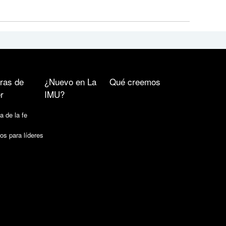
ras de
¿Nuevo en La
Qué creemos
r
IMU?
a de la fe
os para líderes