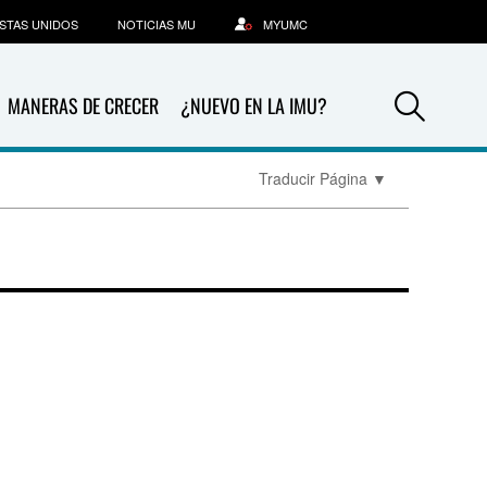
STAS UNIDOS
NOTICIAS MU
MYUMC
Sea
MANERAS DE CRECER
¿NUEVO EN LA IMU?
Traducir Página
▼