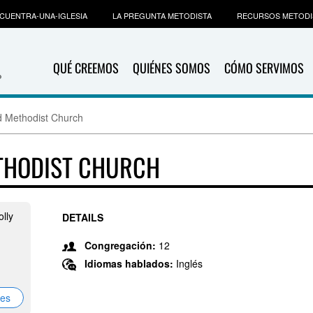
CUENTRA-UNA-IGLESIA
LA PREGUNTA METODISTA
RECURSOS METODI
QUÉ CREEMOS
QUIÉNES SOMOS
CÓMO SERVIMOS
d Methodist Church
THODIST CHURCH
olly
DETAILS
Congregación:
12
Idiomas hablados:
Inglés
nes