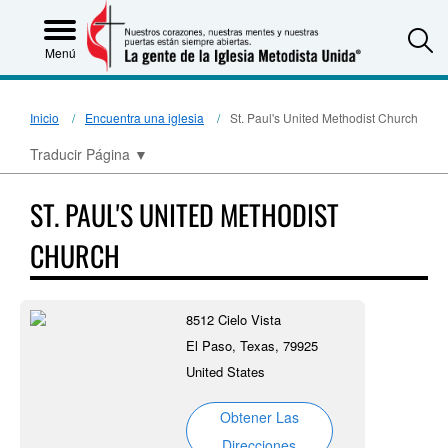
S
Menú
Inicio
Encuentra una iglesia
St. Paul's United Methodist Church
Traducir Página
▼
ST. PAUL'S UNITED METHODIST
CHURCH
8512 Cielo Vista
El Paso, Texas, 79925
United States
Obtener Las
Direcciones