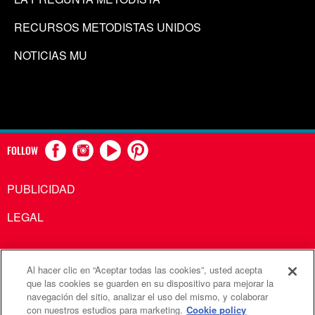
RECURSOS METODISTAS UNIDOS
NOTICIAS MU
FOLLOW
PUBLICIDAD
LEGAL
Al hacer clic en “Aceptar todas las cookies”, usted acepta
Comunicaciones Metodistas Unidas es una agencia de la
que las cookies se guarden en su dispositivo para mejorar la
navegación del sitio, analizar el uso del mismo, y colaborar
Iglesia Metodista Unida
con nuestros estudios para marketing.
Cookie policy