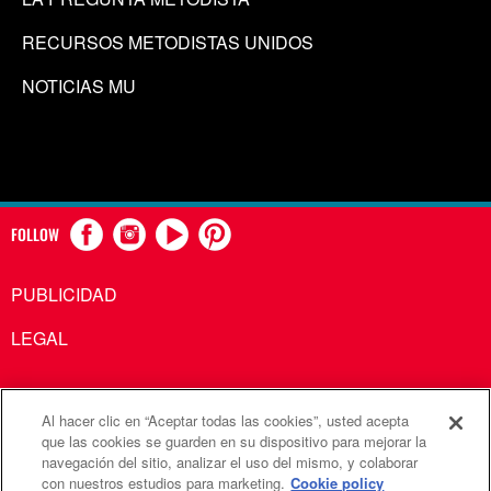
RECURSOS METODISTAS UNIDOS
NOTICIAS MU
FOLLOW
PUBLICIDAD
LEGAL
Al hacer clic en “Aceptar todas las cookies”, usted acepta
Comunicaciones Metodistas Unidas es una agencia de la
que las cookies se guarden en su dispositivo para mejorar la
navegación del sitio, analizar el uso del mismo, y colaborar
Iglesia Metodista Unida
con nuestros estudios para marketing.
Cookie policy