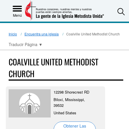
S
Menú
Inicio
Encuentra una iglesia
Coalville United Methodist Church
Traducir Página
▼
COALVILLE UNITED METHODIST
CHURCH
12298 Shorecrest RD
Biloxi, Mississippi,
39532
United States
Obtener Las