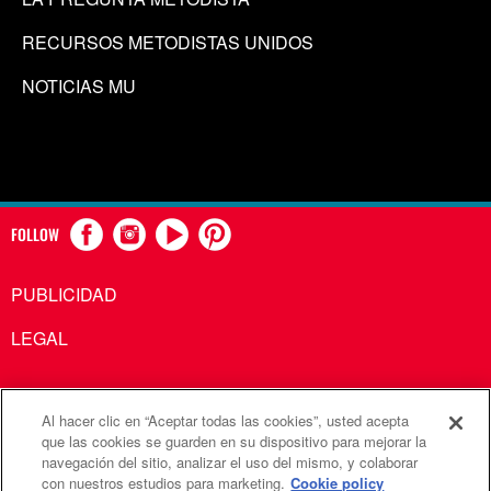
RECURSOS METODISTAS UNIDOS
NOTICIAS MU
FOLLOW
PUBLICIDAD
LEGAL
Al hacer clic en “Aceptar todas las cookies”, usted acepta
Comunicaciones Metodistas Unidas es una agencia de la
que las cookies se guarden en su dispositivo para mejorar la
navegación del sitio, analizar el uso del mismo, y colaborar
Iglesia Metodista Unida
con nuestros estudios para marketing.
Cookie policy