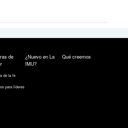
ras de
¿Nuevo en La
Qué creemos
r
IMU?
a de la fe
os para líderes