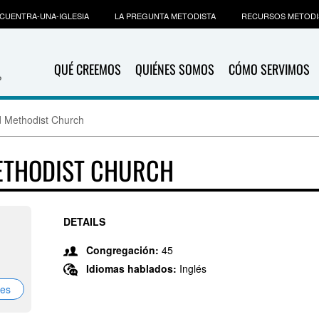
CUENTRA-UNA-IGLESIA
LA PREGUNTA METODISTA
RECURSOS METODI
QUÉ CREEMOS
QUIÉNES SOMOS
CÓMO SERVIMOS
ted Methodist Church
METHODIST CHURCH
DETAILS
Congregación:
45
Idiomas hablados:
Inglés
nes