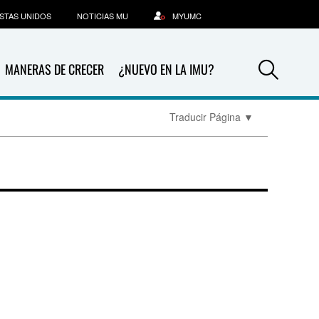
STAS UNIDOS
NOTICIAS MU
MYUMC
Sea
MANERAS DE CRECER
¿NUEVO EN LA IMU?
Traducir Página
▼