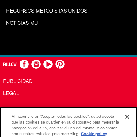
RECURSOS METODISTAS UNIDOS
NOTICIAS MU
FOLLOW
PUBLICIDAD
LEGAL
Al hacer clic en “Aceptar todas las cookies”, usted acepta
Comunicaciones Metodistas Unidas es una agencia de la
que las cookies se guarden en su dispositivo para mejorar la
navegación del sitio, analizar el uso del mismo, y colaborar
Iglesia Metodista Unida
con nuestros estudios para marketing.
Cookie policy