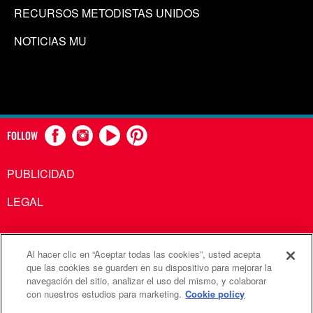
RECURSOS METODISTAS UNIDOS
NOTICIAS MU
FOLLOW
PUBLICIDAD
LEGAL
Al hacer clic en “Aceptar todas las cookies”, usted acepta
Comunicaciones Metodistas Unidas es una agencia de la
que las cookies se guarden en su dispositivo para mejorar la
navegación del sitio, analizar el uso del mismo, y colaborar
Iglesia Metodista Unida
con nuestros estudios para marketing.
Cookie policy
©2026
Comunicaciones Metodistas Unidas. Reservados