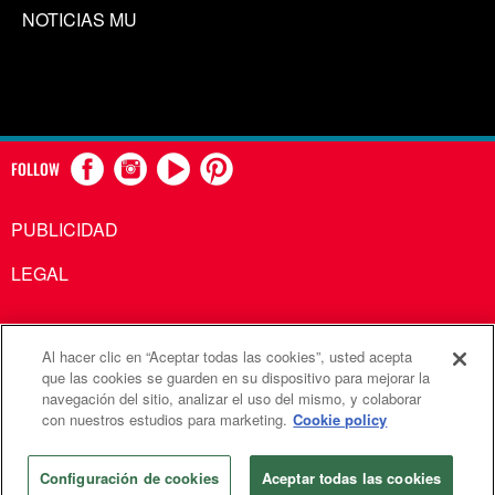
NOTICIAS MU
FOLLOW
PUBLICIDAD
LEGAL
Al hacer clic en “Aceptar todas las cookies”, usted acepta
Comunicaciones Metodistas Unidas es una agencia de la
que las cookies se guarden en su dispositivo para mejorar la
navegación del sitio, analizar el uso del mismo, y colaborar
Iglesia Metodista Unida
con nuestros estudios para marketing.
Cookie policy
©2026
Comunicaciones Metodistas Unidas. Reservados
todos los derechos
Configuración de cookies
Aceptar todas las cookies